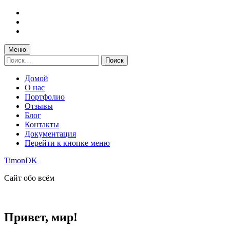
Перейти
к
Перейти
главной
к
Перейти
навигации
основному
к
по
содержимому
подвалу
Меню
сайту
сайта
Найти:
Домой
О нас
Портфолио
Отзывы
Блог
Контакты
Документация
Перейти к кнопке меню
TimonDK
Сайт обо всём
Привет, мир!